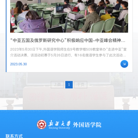
“中亚五国及俄罗斯研究中心”积极响应中国-中亚峰会精神，举办“走近中亚”宣介活动
2023年5月30日下午,外国语学院师生在9号教学楼509教室举办“走进中亚”宣
介活动决赛，该活动初赛于5月26日进行，有16名俄语学生参与了此次活动，
包括本科生和研究生。活动由朱晓军副院长主持，特邀嘉宾为“天山学者”何明
2023.05.30
星教授，学院研究中亚领域的教师做评审。比赛中参赛学员介绍了自己搜集到
的有关中亚五国的材料。演讲内容丰富多彩，包括政治、经济、教育、旅游、
体育、文学等诸多方面。其中有关哈萨克斯坦、乌兹别克斯坦两...
上页
1
下页
联系方式