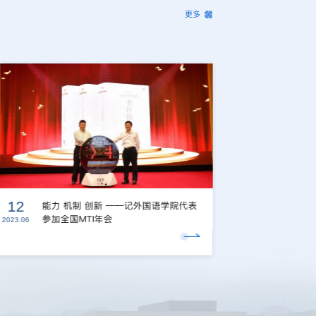
更多
12
10
能力 机制 创新 ——记外国语学院代表
专
参加全国MTI年会
下
2023.06
2023.06
培