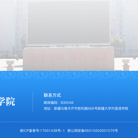
联系方式
邮政编码：830046
地址：新疆乌鲁木齐市胜利路666号新疆大学外国语学院
新ICP备案号:17001438号-1
新公网安备65010202001075号